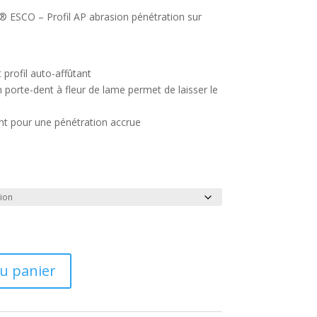
prix :
® ESCO – Profil AP abrasion pénétration sur
98,00 €
à
852,00 €
 profil auto-affûtant
un porte-dent à fleur de lame permet de laisser le
ent pour une pénétration accrue
au panier