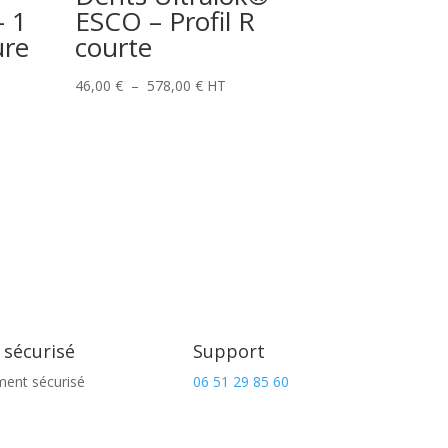
– 1
ESCO – Profil R
ure
courte
Plage
46,00
€
–
578,00
€
HT
de
prix :
46,00 €
à
578,00 €
 sécurisé
Support
ment sécurisé
06 51 29 85 60