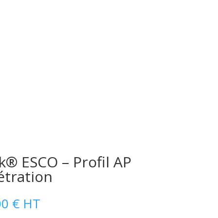
k® ESCO – Profil AP
étration
Plage
00
€
HT
de