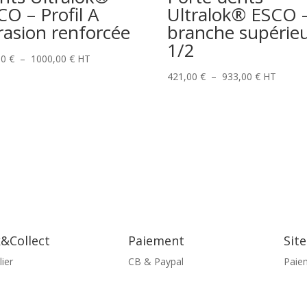
CO – Profil A
Ultralok® ESCO 
rasion renforcée
branche supérie
1/2
Plage
00
€
–
1000,00
€
HT
de
Plage
421,00
€
–
933,00
€
HT
prix :
de
148,00 €
prix :
à
421,00 €
1000,00 €
à
933,00 €
k&Collect
Paiement
Site
lier
CB & Paypal
Paie