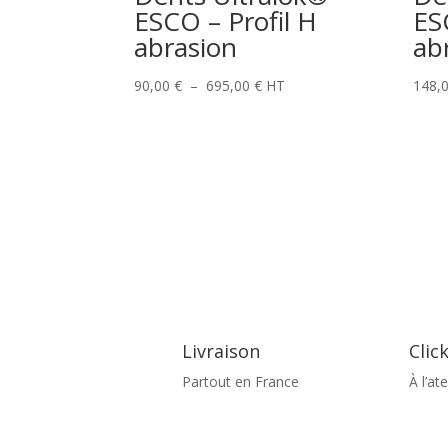
ESCO – Profil H
ES
abrasion
ab
Plage
90,00
€
–
695,00
€
HT
148,
de
prix :
90,00 €
à
695,00 €
Livraison
Clic
Partout en France
À l’ate