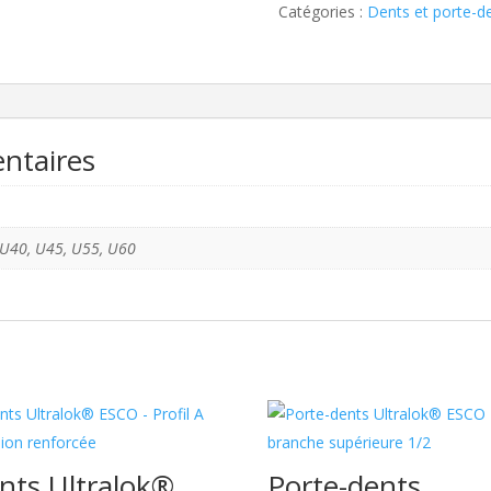
ESCO
Catégories :
Dents et porte-d
-
Profil
AP
abrasion
pénétration
ntaires
 U40, U45, U55, U60
nts Ultralok®
Porte-dents