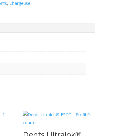
ents
,
Chargeuse
Dents Ultralok®