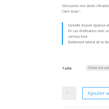
Découvrez nos dents Ultralok
Clem Acier !
Semelle d’usure épaisse et
En cas d’utilisation avec 
carreau lisse
Évidement latéral de la d
Taille
quantité
Ajouter 
de
Dents
Ultralok®