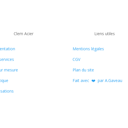
Clem Acier
Liens utiles
entation
Mentions légales
services
CGV
ur mesure
Plan du site
ique
Fait avec ❤️ par A.Gaveau
isations