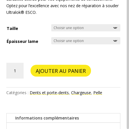
Optez pour l’excellence avec nos nez de réparation à souder
Ultralok® ESCO.
Taille
Épaisseur lame
quantité
AJOUTER AU PANIER
de
Nez
de
réparation
Catégories :
Dents et porte-dents
,
Chargeuse
,
Pelle
à
souder
Ultralok®
Informations complémentaires
ESCO