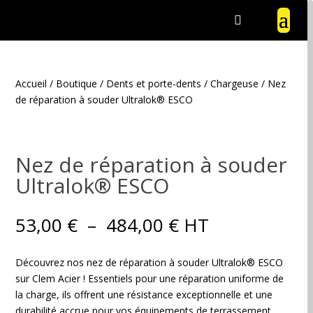
Accueil
/
Boutique
/
Dents et porte-dents
/
Chargeuse
/ Nez
de réparation à souder Ultralok® ESCO
Nez de réparation à souder
Ultralok® ESCO
Plage
53,00
€
–
484,00
€
HT
de
prix :
Découvrez nos nez de réparation à souder Ultralok® ESCO
53,00 €
sur Clem Acier ! Essentiels pour une réparation uniforme de
à
la charge, ils offrent une résistance exceptionnelle et une
484,00 €
durabilité accrue pour vos équipements de terrassement.