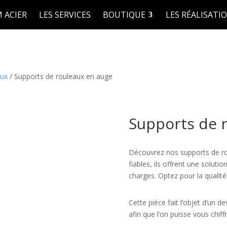
 ACIER
LES SERVICES
BOUTIQUE
LES RÉALISATI
aux
/ Supports de rouleaux en auge
Supports de 
Découvrez nos supports de ro
fiables, ils offrent une soluti
charges. Optez pour la qualit
Cette pièce fait l’objet d’un de
afin que l’on puisse vous chiff