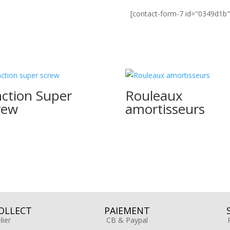
[contact-form-7 id="0349d1b" 
nction Super
Rouleaux
rew
amortisseurs
OLLECT
PAIEMENT
elier
CB & Paypal