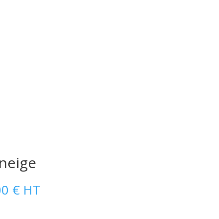
neige
Plage
00
€
HT
de
prix :