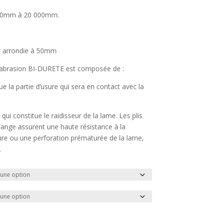
25,00 €
à
000mm à 20 000mm.
102,00 €
ur arrondie à 50mm
 abrasion BI-DURETE est composée de :
e la partie d’usure qui sera en contact avec la
ui constitue le raidisseur de la lame. Les plis
ange assurent une haute résistance à la
rure ou une perforation prématurée de la lame,
.