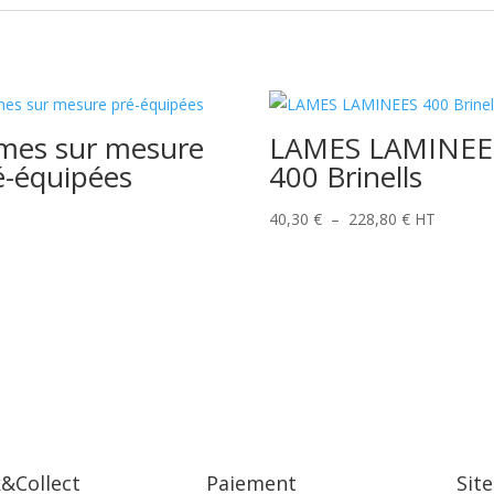
mes sur mesure
LAMES LAMINEE
é-équipées
400 Brinells
Plage
40,30
€
–
228,80
€
HT
de
prix :
40,30 €
à
228,80 €
k&Collect
Paiement
Site