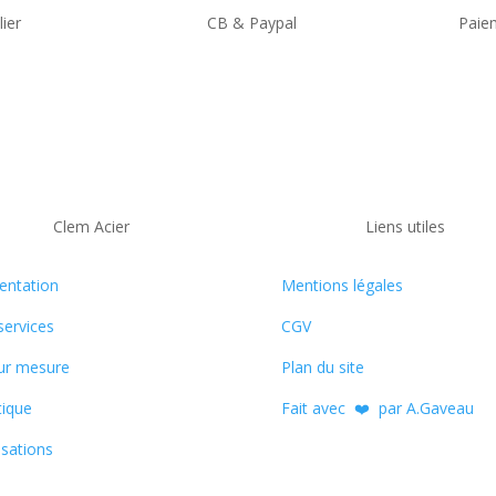
lier
CB & Paypal
Paie
Clem Acier
Liens utiles
entation
Mentions légales
services
CGV
ur mesure
Plan du site
ique
Fait avec ❤️ par A.Gaveau
isations