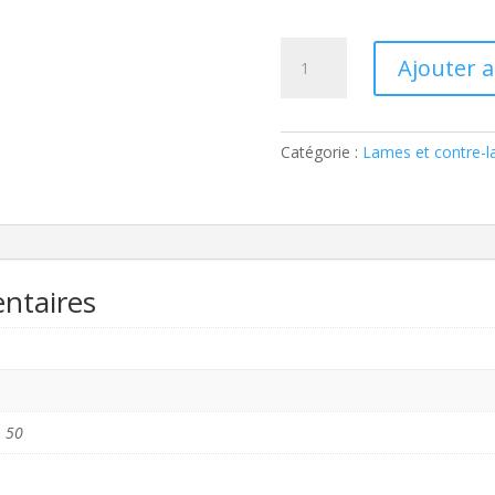
quantité
Ajouter 
de
Lame
chasse
neige
Catégorie :
Lames et contre-
ntaires
, 50