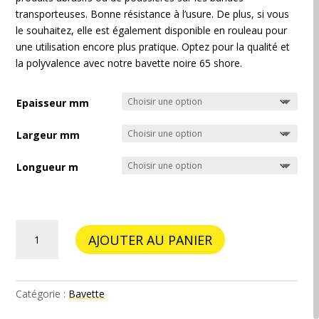
transporteuses. Bonne résistance à l’usure. De plus, si vous
le souhaitez, elle est également disponible en rouleau pour
une utilisation encore plus pratique. Optez pour la qualité et
la polyvalence avec notre bavette noire 65 shore.
Epaisseur mm
Largeur mm
Longueur m
quantité
AJOUTER AU PANIER
de
Bavette
Noire
65
Catégorie :
Bavette
shore