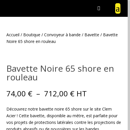
Accueil
/
Boutique
/
Convoyeur à bande
/
Bavette
/ Bavette
Noire 65 shore en rouleau
Bavette Noire 65 shore en
rouleau
Plage
74,00
€
–
712,00
€
HT
de
prix :
Découvrez notre bavette noire 65 shore sur le site Clem
74,00 €
Acier ! Cette bavette, disponible au mètre, est parfaite pour
à
vos projets de protections latérales contre les projections de
712,00 €
produits abrasifs ou de poussières sur les bandes