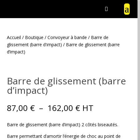
Accueil
/
Boutique
/
Convoyeur à bande
/
Barre de
glissement (barre d'impact)
/ Barre de glissement (barre
d’impact)
Barre de glissement (barre
d’impact)
Plage
87,00
€
–
162,00
€
HT
de
prix :
Barre de glissement (barre d’impact) 2 côtés biseautés.
87,00 €
à
Barre permettant d’amortir l’énergie de choc au point de