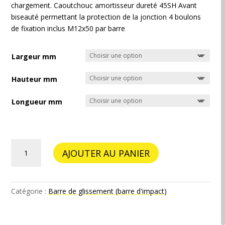
162,00 €
chargement. Caoutchouc amortisseur dureté 45SH Avant
biseauté permettant la protection de la jonction 4 boulons
de fixation inclus M12x50 par barre
Largeur mm
Hauteur mm
Longueur mm
quantité
AJOUTER AU PANIER
de
Barre
de
glissement
Catégorie :
Barre de glissement (barre d'impact)
(barre
d'impact)